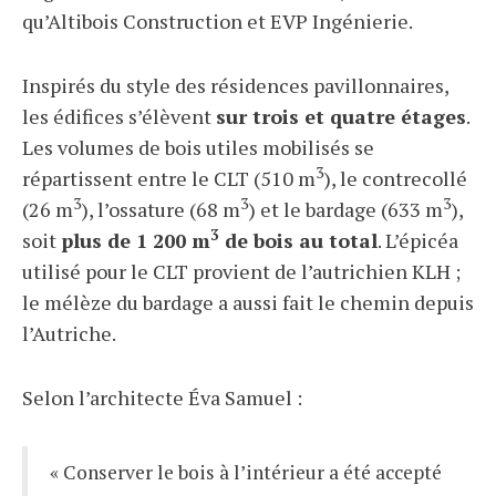
qu’Altibois Construction et EVP Ingénierie.
Inspirés du style des résidences pavillonnaires,
les édifices s’élèvent
sur trois et quatre étages
.
Les volumes de bois utiles mobilisés se
3
répartissent entre le CLT (510 m
), le contrecollé
3
3
3
(26 m
), l’ossature (68 m
) et le bardage (633 m
),
3
soit
plus de 1 200 m
de bois au total
. L’épicéa
utilisé pour le CLT provient de l’autrichien KLH ;
le mélèze du bardage a aussi fait le chemin depuis
l’Autriche.
Selon l’architecte Éva Samuel :
« Conserver le bois à l’intérieur a été accepté