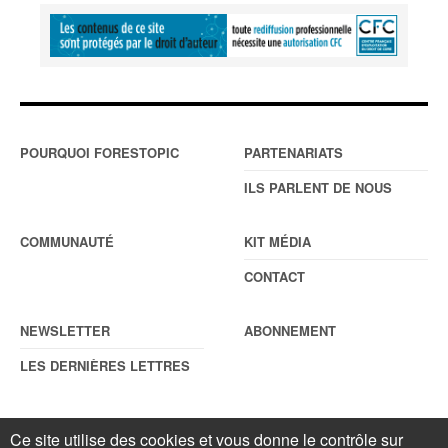
POURQUOI FORESTOPIC
PARTENARIATS
ILS PARLENT DE NOUS
COMMUNAUTÉ
KIT MÉDIA
CONTACT
NEWSLETTER
ABONNEMENT
LES DERNIÈRES LETTRES
Ce site utilise des cookies et vous donne le contrôle sur
© Forestopic
Mentions légales
. Reproduction interdite sans autorisation