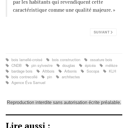
par les habitants qui revendiquent cette
caractéristique comme une qualité majeure. »
SUIVANT
bois lamellé-croisé
bois construction
ossature bois
CNDB
pin sylvestre
douglas
épicéa
mélèze
bardage bois
Altibois
Arbonis
Socopa
KLH
bois contrecollé
pin
architectes
Agence Éva Samuel
Reproduction interdite sans autorisation écrite préalable.
Lire aussi :