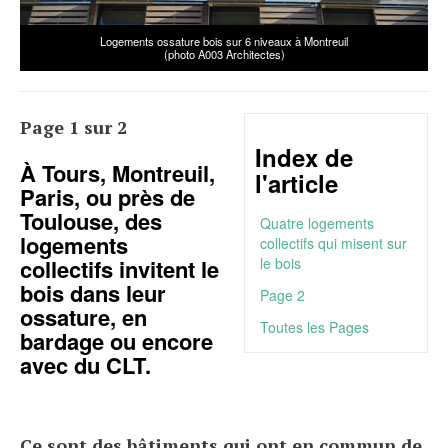
r 6 niveaux à Montreuil
Logements "tout bois" à Tours (photo
chitectes)
Samuel Architectes)
Page 1 sur 2
Index de
À Tours, Montreuil,
l'article
Paris, ou près de
Toulouse, des
Quatre logements
logements
collectifs qui misent sur
collectifs invitent le
le bois
bois dans leur
Page 2
ossature, en
Toutes les Pages
bardage ou encore
avec du CLT.
Ce sont des bâtiments qui ont en commun de