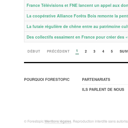
France Télévisions et FNE lancent un appel aux dons 
La coopérative Alliance Forêts Bois remonte la pent
La futaie régulière de chêne entre au patrimoine cul
Des collectifs essaiment en France pour créer des 
1
DÉBUT
PRÉCÉDENT
2
3
4
5
SUI
POURQUOI FORESTOPIC
PARTENARIATS
ILS PARLENT DE NOUS
© Forestopic
Mentions légales
. Reproduction interdite sans autoris