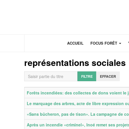
Panneau de gestion des cookies
ACCUEIL
FOCUS FORÊT
représentations sociales
Saisir partie du titre
FILTRE
EFFACER
Titre
Date de publication
Forêts incendiées: des collectes de dons voient le
Le marquage des arbres, acte de libre expression ou
«Sans bûcheron, pas de tison». La campagne de com
Après un incendie «criminel», Inoé remet ses projets