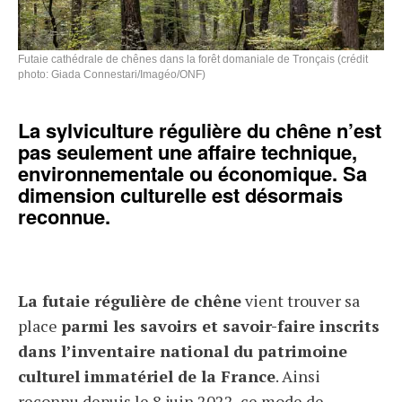
Futaie cathédrale de chênes dans la forêt domaniale de Tronçais (crédit
photo: Giada Connestari/Imagéo/ONF)
La sylviculture régulière du chêne n’est
pas seulement une affaire technique,
environnementale ou économique. Sa
dimension culturelle est désormais
reconnue.
La futaie régulière de chêne
vient trouver sa
place
parmi les savoirs et savoir-faire inscrits
dans l’inventaire national du patrimoine
culturel immatériel de la France
. Ainsi
reconnu depuis le 8 juin 2022, ce mode de