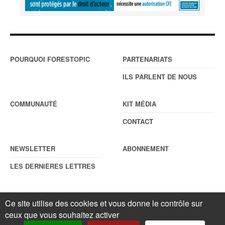
POURQUOI FORESTOPIC
PARTENARIATS
ILS PARLENT DE NOUS
COMMUNAUTÉ
KIT MÉDIA
CONTACT
NEWSLETTER
ABONNEMENT
LES DERNIÈRES LETTRES
Ce site utilise des cookies et vous donne le contrôle sur
© Forestopic
Mentions légales
. Reproduction interdite sans autorisation
ceux que vous souhaitez activer
écrite préalable.
Gestionnaire de cookies
.