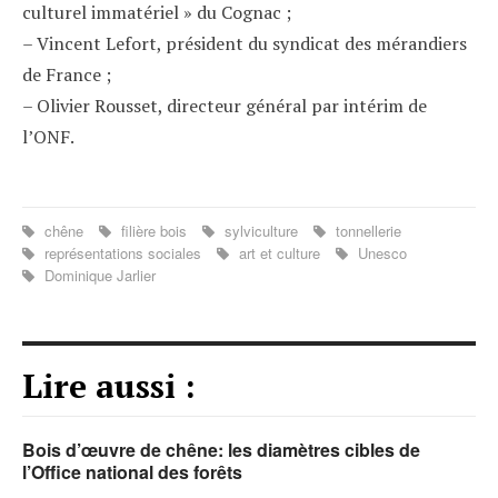
culturel immatériel » du Cognac ;
– Vincent Lefort, président du syndicat des mérandiers
de France ;
– Olivier Rousset, directeur général par intérim de
l’ONF.
chêne
filière bois
sylviculture
tonnellerie
représentations sociales
art et culture
Unesco
Dominique Jarlier
Lire aussi :
Bois d’œuvre de chêne: les diamètres cibles de
l’Office national des forêts