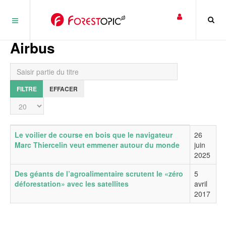
Panneau de gestion des cookies
Airbus
Saisir partie du titre
FILTRE
EFFACER
Affichage #
Titre
Date de publication
Le voilier de course en bois que le navigateur
26
Marc Thiercelin veut emmener autour du monde
juin
2025
Des géants de l’agroalimentaire scrutent le «zéro
5
déforestation» avec les satellites
avril
2017