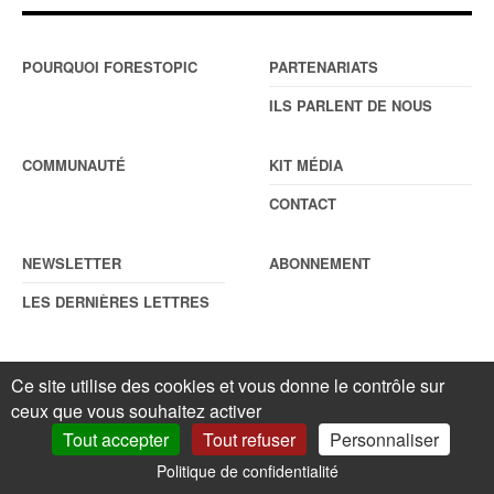
POURQUOI FORESTOPIC
PARTENARIATS
ILS PARLENT DE NOUS
COMMUNAUTÉ
KIT MÉDIA
CONTACT
NEWSLETTER
ABONNEMENT
LES DERNIÈRES LETTRES
Ce site utilise des cookies et vous donne le contrôle sur
© Forestopic
Mentions légales
. Reproduction interdite sans autorisation
écrite préalable.
Gestionnaire de cookies
.
ceux que vous souhaitez activer
Tout accepter
Tout refuser
Personnaliser
Politique de confidentialité