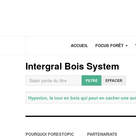
Panneau de gestion des cookies
ACCUEIL
FOCUS FORÊT
Intergral Bois System
Saisir partie du titre
FILTRE
EFFACER
Titre
Date de publication
Hyperion, la tour en bois qui peut en cacher une au
POURQUOI FORESTOPIC
PARTENARIATS