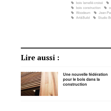
bois lamellé-croisé
bois construction
o
Woodeum
Jean-Pau
Art&Build
Studio B
Lire aussi :
Une nouvelle fédération
pour le bois dans la
construction