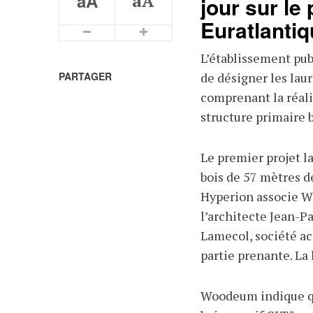
aA
aA
jour sur le
Euratlantiq
Plus petits caractères
Plus grands caractères
L’établissement pu
PARTAGER
de désigner les laur
comprenant la réali
structure primaire b
Le premier projet l
bois de 57 mètres de
Hyperion associe Wo
l’architecte Jean-P
Lamecol, société ac
partie prenante. La
Woodeum indique qu’