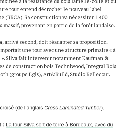
ombinée à la résistance du bois lamellé-collé et du
uture tour entend décrocher le nouveau label
e (BBCA). Sa construction va nécessiter 1 400
 massif, provenant en partie de la forêt landaise.
a
, arrivé second, doit réadapter sa proposition.
omportait une tour avec une structure primaire « à
s ». Silva fait intervenir notamment Kaufman &
ses de construction bois Techniwood, Integral Bois
ioth (groupe Egis), Art&Build, Studio Bellecour.
croisé (de l’anglais
Cross Laminated Timber
).
 :
La tour Silva sort de terre à Bordeaux, avec du