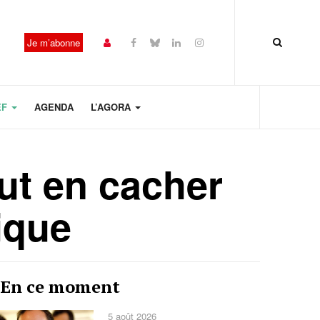
Je m’abonne
EF
AGENDA
L’AGORA
eut en cacher
ique
Année
Mois
Mois
Année
En ce moment
précédente
précédent
suivant
suivante
5 août 2026