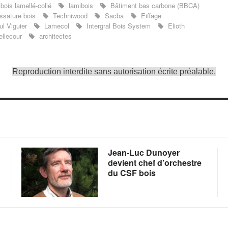
bois lamellé-collé
lamibois
Bâtiment bas carbone (BBCA)
ssature bois
Techniwood
Sacba
Eiffage
l Viguier
Lamecol
Intergral Bois System
Elioth
ellecour
architectes
Reproduction interdite sans autorisation écrite préalable.
Jean-Luc Dunoyer
devient chef d’orchestre
du CSF bois