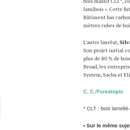
bois massif CLT*, c
lamibois ». Cette f
Bâtiment bas carbon
mètres cubes de bois
L’autre lauréat,
Silv
Son projet initial c
plus de 80 % de boi
Broad, les entrepri
System, Sacba et El
C. C./Forestopic
* CLT : bois lamellé-
•
Sur le même sujet