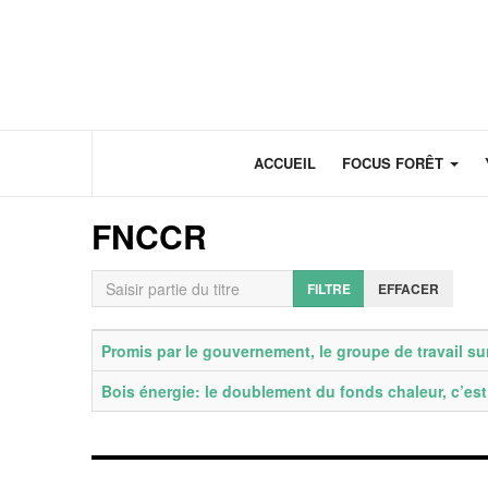
Panneau de gestion des cookies
ACCUEIL
FOCUS FORÊT
FNCCR
Saisir partie du titre
FILTRE
EFFACER
Titre
Date de publication
Promis par le gouvernement, le groupe de travail sur
Bois énergie: le doublement du fonds chaleur, c’es