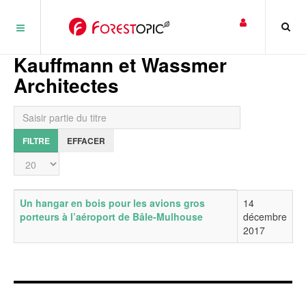
Panneau de gestion des cookies
Kauffmann et Wassmer
Architectes
Saisir partie du titre
FILTRE
EFFACER
Affichage #
Titre
Date de publication
Un hangar en bois pour les avions gros
14
porteurs à l’aéroport de Bâle-Mulhouse
décembre
2017