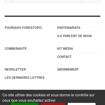
POURQUOI FORESTOPIC
PARTENARIATS
ILS PARLENT DE NOUS
COMMUNAUTÉ
KIT MÉDIA
CONTACT
NEWSLETTER
ABONNEMENT
LES DERNIÈRES LETTRES
Ce site utilise des cookies et vous donne le contrôle sur
© Forestopic
Mentions légales
. Reproduction interdite sans autorisation
ceux que vous souhaitez activer
écrite préalable.
Gestionnaire de cookies
.