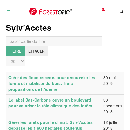
Panneau de gestion des cookies
Sylv’Acctes
Saisir partie du titre
FILTRE
EFFACER
Affichage #
Titre
Date de publication
Créer des financements pour renouveler les
30 mai
forêts et mobiliser du bois. Trois
2019
propositions de l’Ademe
Le label Bas-Carbone ouvre un boulevard
30
pour valoriser le rôle climatique des forêts
novembre
2018
Gérer les forêts pour le climat: Sylv’Acctes
12 juillet
dépasse les 1 600 hectares soutenus
2018