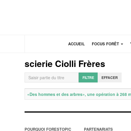
Panneau de gestion des cookies
ACCUEIL
FOCUS FORÊT
scierie Ciolli Frères
Saisir partie du titre
FILTRE
EFFACER
Titre
Date de publication
«Des hommes et des arbres», une opération à 268 mi
POURQUOI FORESTOPIC
PARTENARIATS