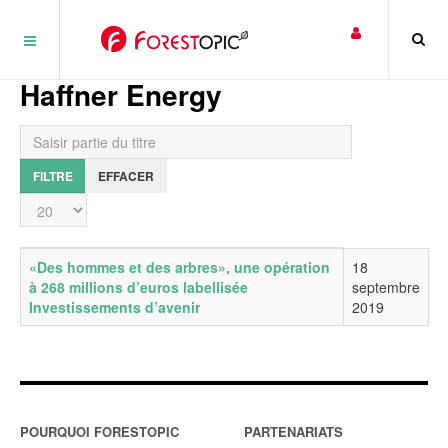
Panneau de gestion des cookies
Haffner Energy
Saisir partie du titre
FILTRE
EFFACER
Affichage #
Titre
Date de publication
«Des hommes et des arbres», une opération
18
à 268 millions d’euros labellisée
septembre
Investissements d’avenir
2019
POURQUOI FORESTOPIC
PARTENARIATS