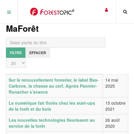
Panneau de gestion des cookies
MaForêt
Saisir partie du titre
FILTRE
EFFACER
Affichage #
Titre
Date de publication
Sur le renouvellement forestier, le label Bas-
14 mai
Carbone, la chasse au cerf, Agnès Pannier-
2025
Runacher s’avance
Le numérique fait florès chez les start-ups
15 octobre
de la forêt et du bois
2021
Les nouvelles technologies fleurissent au
26 août
service de la forêt
2020