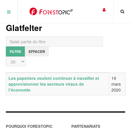
Panneau de gestion des cookies
Glatfelter
Saisir partie du titre
FILTRE
EFFACER
Affichage #
Titre
Date de publication
Les papetiers veulent continuer à travailler et
19
approvisionner les secteurs vitaux de
mars
l’économie
2020
POURQUOI FORESTOPIC
PARTENARIATS