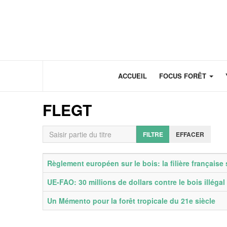
Panneau de gestion des cookies
ACCUEIL
FOCUS FORÊT
FLEGT
Saisir partie du titre
FILTRE
EFFACER
Titre
Date de publication
Règlement européen sur le bois: la filière français
UE-FAO: 30 millions de dollars contre le bois illégal
Un Mémento pour la forêt tropicale du 21e siècle