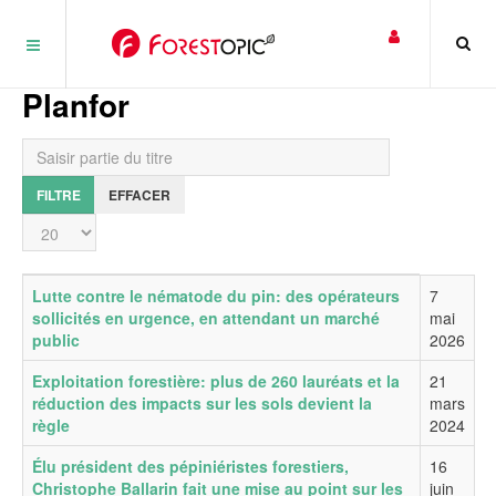
Panneau de gestion des cookies
Planfor
Saisir partie du titre
FILTRE
EFFACER
Affichage #
Titre
Date de publication
Lutte contre le nématode du pin: des opérateurs
7
sollicités en urgence, en attendant un marché
mai
public
2026
Exploitation forestière: plus de 260 lauréats et la
21
réduction des impacts sur les sols devient la
mars
règle
2024
Élu président des pépiniéristes forestiers,
16
Christophe Ballarin fait une mise au point sur les
juin