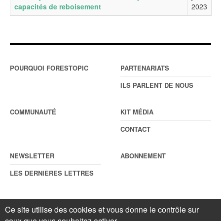
capacités de reboisement
2023
POURQUOI FORESTOPIC
PARTENARIATS
ILS PARLENT DE NOUS
COMMUNAUTÉ
KIT MÉDIA
CONTACT
NEWSLETTER
ABONNEMENT
LES DERNIÈRES LETTRES
Ce site utilise des cookies et vous donne le contrôle sur
© Forestopic
Mentions légales
. Reproduction interdite sans autorisation
ceux que vous souhaitez activer
écrite préalable.
Gestionnaire de cookies
.