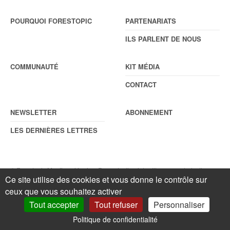
POURQUOI FORESTOPIC
PARTENARIATS
ILS PARLENT DE NOUS
COMMUNAUTÉ
KIT MÉDIA
CONTACT
NEWSLETTER
ABONNEMENT
LES DERNIÈRES LETTRES
© Forestopic
Mentions légales
. Reproduction interdite sans autorisation
Ce site utilise des cookies et vous donne le contrôle sur
écrite préalable.
Gestionnaire de cookies
.
ceux que vous souhaitez activer
Tout accepter
Tout refuser
Personnaliser
Politique de confidentialité