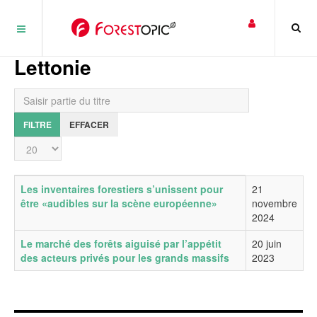
Panneau de gestion des cookies
Lettonie
Saisir partie du titre
FILTRE
EFFACER
Affichage #
Titre
Date de publication
Les inventaires forestiers s’unissent pour
21
être «audibles sur la scène européenne»
novembre
2024
Le marché des forêts aiguisé par l’appétit
20 juin
des acteurs privés pour les grands massifs
2023