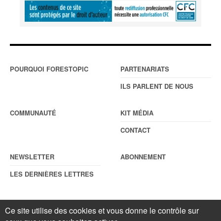
POURQUOI FORESTOPIC
PARTENARIATS
ILS PARLENT DE NOUS
COMMUNAUTÉ
KIT MÉDIA
CONTACT
NEWSLETTER
ABONNEMENT
LES DERNIÈRES LETTRES
Ce site utilise des cookies et vous donne le contrôle sur
© Forestopic
Mentions légales
. Reproduction interdite sans autorisation
écrite préalable.
Gestionnaire de cookies
.