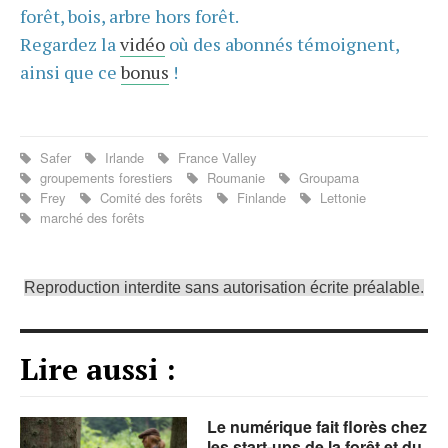
forêt, bois, arbre hors forêt.
Regardez la
vidéo
où des abonnés témoignent,
ainsi que ce
bonus
!
Safer
Irlande
France Valley
groupements forestiers
Roumanie
Groupama
Frey
Comité des forêts
Finlande
Lettonie
marché des forêts
Reproduction interdite sans autorisation écrite préalable.
Lire aussi :
Le numérique fait florès chez
les start-ups de la forêt et du