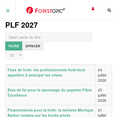
Panneau de gestion des cookies
PLF 2027
Saisir partie du titre
FILTRE
EFFACER
Affichage #
Titre
Date de publication
Feux de forêt: les professionnels forêt-bois
24
appellent à anticiper les crises
juillet
2026
Bras de fer pour le sauvetage du papetier Fibre
23
Excellence
juillet
2026
Financements pour la forêt: la ministre Monique
21
Barbut compte sur les fonds privés
juillet