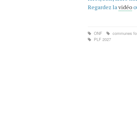
Regardez la
vidéo
o
ONF
communes for
PLF 2027