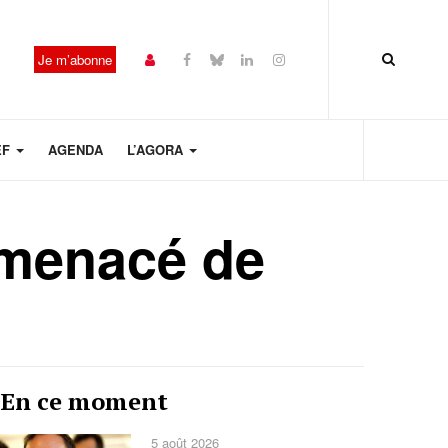
Je m’abonne
EF
AGENDA
L’AGORA
 menacé de
Année
Mois
Mois
Année
En ce moment
précédente
précédent
suivant
suivante
5 août 2026