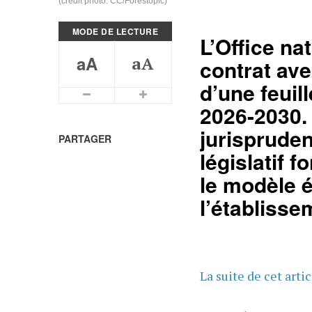
(crédit photo: CC/Forestopic)
MODE DE LECTURE
L’Office na
aA
aA
contrat ave
d’une feuil
Plus petits caractères
Plus grands caractères
2026-2030.
jurispruden
PARTAGER
législatif 
le modèle 
l’établisse
La suite de cet arti