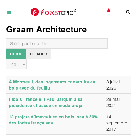
Panneau de gestion des cookies
Graam Architecture
Saisir partie du titre
FILTRE
EFFACER
Affichage #
Titre
Date de publication
À Montreuil, des logements construits en
3 juillet
bois avec du feuillu
2026
Fibois France élit Paul Jarquin à sa
28 mai
présidence et passe en mode projet
2021
13 projets d’immeubles en bois issu à 50%
14
des forêts françaises
septembre
2017