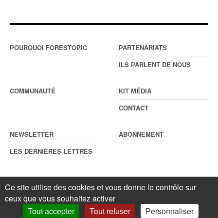
POURQUOI FORESTOPIC
PARTENARIATS
ILS PARLENT DE NOUS
COMMUNAUTÉ
KIT MÉDIA
CONTACT
NEWSLETTER
ABONNEMENT
LES DERNIÈRES LETTRES
Ce site utilise des cookies et vous donne le contrôle sur
© Forestopic
Mentions légales
. Reproduction interdite sans autorisation
ceux que vous souhaitez activer
écrite préalable.
Gestionnaire de cookies
.
Tout accepter
Tout refuser
Personnaliser