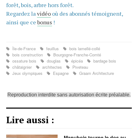
forêt, bois, arbre hors forêt.
Regardez la
vidéo
où des abonnés témoignent,
ainsi que ce
bonus
!
Île-de-France
feuillus
bois lamellé-collé
bois construction
Bourgogne-Franche-Comté
ossature bois
douglas
épicéa
bardage bois
châtaignier
architectes
Piveteau
Jeux olympiques
Espagne
Graam Architecture
Reproduction interdite sans autorisation écrite préalable.
Lire aussi :
Manubois tourne le dos au