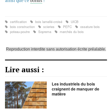
ainsi que ce
bonus
!
certification
bois lamellé-croisé
UICB
bois construction
scieries
PEFC
ossature bois
poteau-poutre
Soprema
marchés du bois
Reproduction interdite sans autorisation écrite préalable.
Lire aussi :
Les industriels du bois
craignent de manquer de
matière