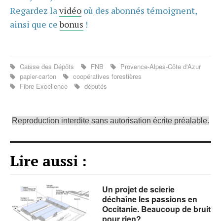
Regardez la
vidéo
où des abonnés témoignent,
ainsi que ce
bonus
!
Caisse des Dépôts
FNB
Provence-Alpes-Côte d'Azur
papier-carton
coopératives forestières
Fibre Excellence
députés
Reproduction interdite sans autorisation écrite préalable.
Lire aussi :
Un projet de scierie
déchaîne les passions en
Occitanie. Beaucoup de bruit
pour rien?