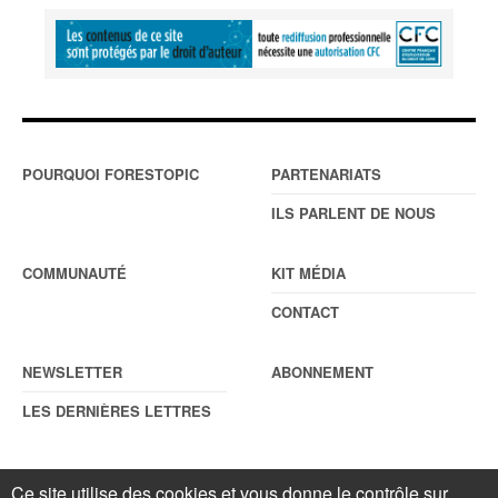
POURQUOI FORESTOPIC
PARTENARIATS
ILS PARLENT DE NOUS
COMMUNAUTÉ
KIT MÉDIA
CONTACT
NEWSLETTER
ABONNEMENT
LES DERNIÈRES LETTRES
Ce site utilise des cookies et vous donne le contrôle sur
© Forestopic
Mentions légales
. Reproduction interdite sans autorisation