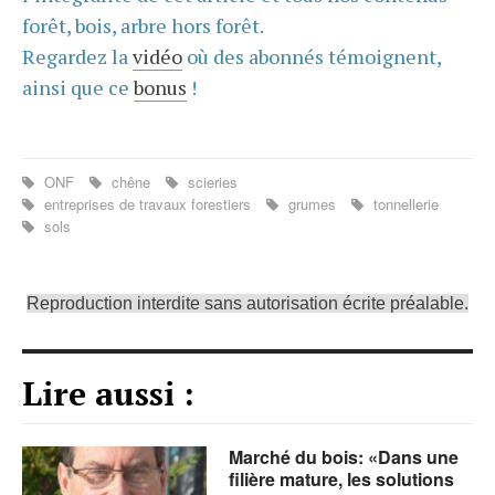
forêt, bois, arbre hors forêt.
Regardez la
vidéo
où des abonnés témoignent,
ainsi que ce
bonus
!
ONF
chêne
scieries
entreprises de travaux forestiers
grumes
tonnellerie
sols
Reproduction interdite sans autorisation écrite préalable.
Lire aussi :
Marché du bois: «Dans une
filière mature, les solutions