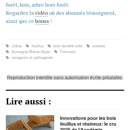
forêt, bois, arbre hors forêt.
Regardez la
vidéo
où des abonnés témoignent,
ainsi que ce
bonus
!
chêne
feuillus
bois lamellé-collé
scieries
Auvergne-Rhône-Alpes
Forinvest
ravageurs et pathogènes
Reproduction interdite sans autorisation écrite préalable.
Lire aussi :
Innovations pour les bois
feuillus et résineux: le cru
2025 de l’Académie