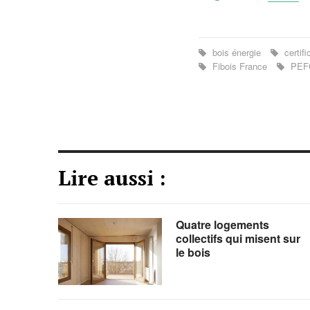
bois énergie
certifi
Fibois France
PEF
Lire aussi :
Quatre logements
collectifs qui misent sur
le bois