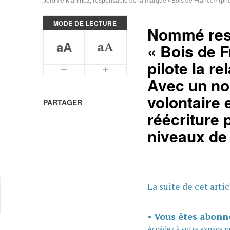
Jérome Martinez, responsable de la marque «Bois de France» (phot
MODE DE LECTURE
Nommé res
aA
aA
« Bois de 
pilote la re
Plus petits caractères
Plus grands caractères
Avec un no
volontaire 
PARTAGER
réécriture 
niveaux de 
La suite de cet arti
•
Vous êtes abonn
Accédez à votre espace p