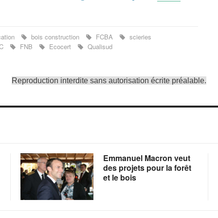
cation
bois construction
FCBA
scieries
C
FNB
Ecocert
Qualisud
Reproduction interdite sans autorisation écrite préalable.
Emmanuel Macron veut
des projets pour la forêt
et le bois