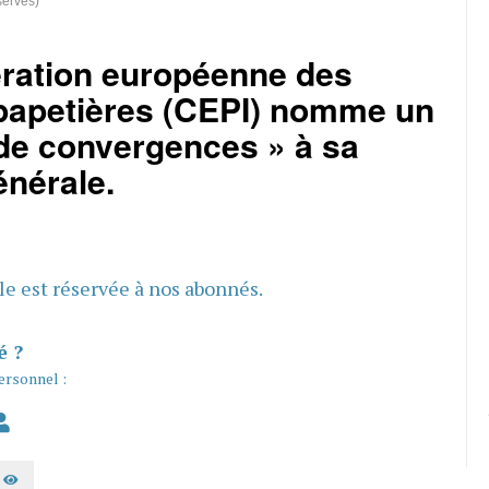
servés)
ration européenne des
 papetières (CEPI) nomme un
 de convergences » à sa
énérale.
cle est réservée à nos abonnés.
é ?
ersonnel :
AFFICHER LE MOT DE PASSE