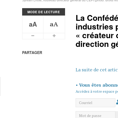
Sylvain Lhôte, nouveau directeur général du CEPI (photo: droits ré
MODE DE LECTURE
La Confédé
aA
aA
industries
« créateur
Plus petits caractères
Plus grands caractères
direction g
PARTAGER
La suite de cet arti
•
Vous êtes abonn
Accédez à votre espace p
Courriel
Mot de passe