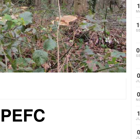
M
1
S
0
S
J
N
r PEFC
J
J