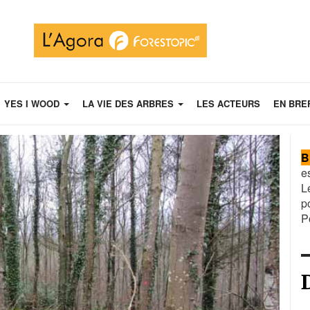
YES I WOOD
LA VIE DES ARBRES
LES ACTEURS
EN BRE
B
e
L
p
P