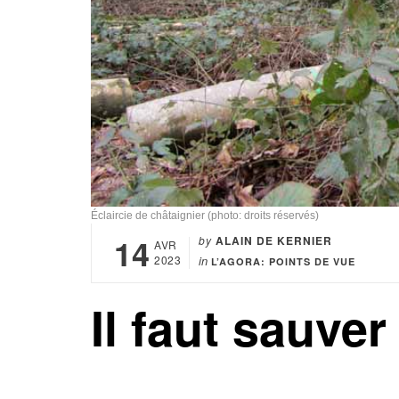
Éclaircie de châtaignier (photo: droits réservés)
14
by
ALAIN DE KERNIER
AVR
2023
in
L’AGORA: POINTS DE VUE
Il faut sauve