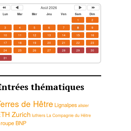
Août 2026
Lun
Mar
Mer
Jeu
Ven
Sam
Dim
1
2
3
4
5
6
7
8
9
10
11
12
13
14
15
16
17
18
19
20
21
22
23
24
25
26
27
28
29
30
31
Entrées thématiques
erres de Hêtre
Lignalpes
alisier
TH Zurich
luthiers
La Compagnie du Hêtre
roupe BNP