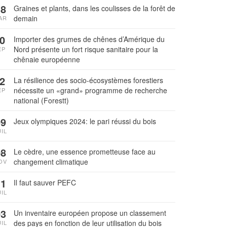
18
Graines et plants, dans les coulisses de la forêt de
demain
AR
0
Importer des grumes de chênes d’Amérique du
Nord présente un fort risque sanitaire pour la
EP
chênaie européenne
2
La résilience des socio-écosystèmes forestiers
nécessite un «grand» programme de recherche
EP
national (Forestt)
09
Jeux olympiques 2024: le pari réussi du bois
UIL
08
Le cèdre, une essence prometteuse face au
changement climatique
OV
11
Il faut sauver PEFC
UIL
03
Un inventaire européen propose un classement
des pays en fonction de leur utilisation du bois
UIL