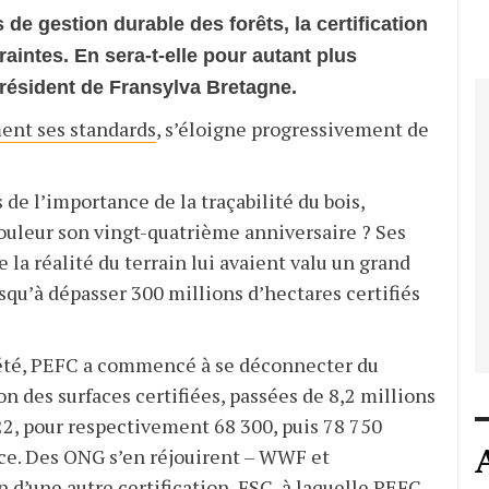
de gestion durable des forêts, la certification
aintes. En sera-t-elle pour autant plus
 président de Fransylva Bretagne.
ment ses standards
, s’éloigne progressivement de
de l’importance de la traçabilité du bois,
douleur son vingt-quatrième anniversaire ? Ses
la réalité du terrain lui avaient valu un grand
usqu’à dépasser 300 millions d’hectares certifiés
iété, PEFC a commencé à se déconnecter du
on des surfaces certifiées, passées de 8,2 millions
22, pour respectivement 68 300, puis 78 750
nce. Des ONG s’en réjouirent – WWF et
 d’une autre certification, FSC, à laquelle PEFC