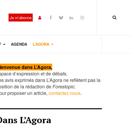
Je m’abonne
F
AGENDA
L’AGORA
Année
Mois
Mois
Année
précédente
précédent
suivant
suivante
ienvenue dans L’Agora,
space d’expression et de débats.
es avis exprimés dans L’Agora ne reflètent pas la
osition de la rédaction de
Forestopic.
our proposer un article,
contactez-nous
.
Dans L’Agora