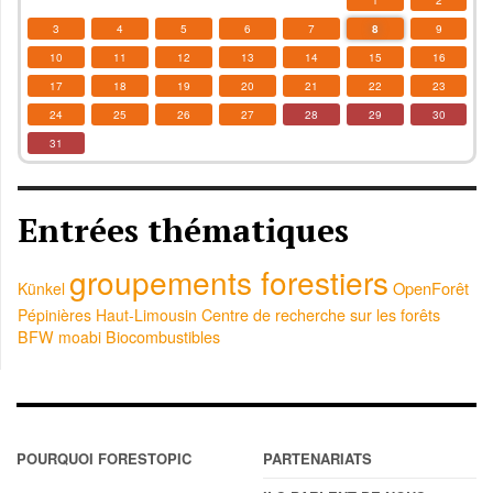
1
2
3
4
5
6
7
8
9
10
11
12
13
14
15
16
17
18
19
20
21
22
23
24
25
26
27
28
29
30
31
Entrées thématiques
groupements forestiers
OpenForêt
Künkel
Pépinières Haut-Limousin
Centre de recherche sur les forêts
BFW
moabi
Biocombustibles
POURQUOI FORESTOPIC
PARTENARIATS