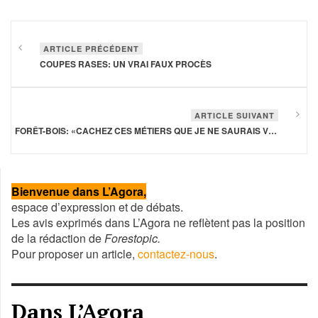
ARTICLE PRÉCÉDENT
COUPES RASES: UN VRAI FAUX PROCÈS
ARTICLE SUIVANT
FORÊT-BOIS: «CACHEZ CES MÉTIERS QUE JE NE SAURAIS VOIR». UN ATTRAIT PLOMBÉ PAR L’IMAGINAIRE DE L’ANCIEN RÉGIME
Année
Mois
Mois
Année
précédente
précédent
suivant
suivante
Bienvenue dans L’Agora,
espace d’expression et de débats.
Les avis exprimés dans L’Agora ne reflètent pas la position
de la rédaction de
Forestopic.
Pour proposer un article,
contactez-nous
.
Dans L’Agora