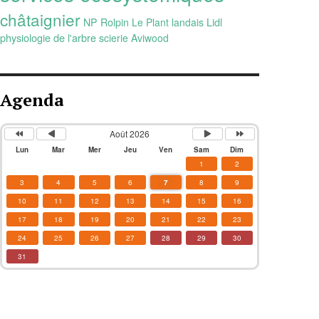
châtaignier
Lidl
NP Rolpin
Le Plant landais
physiologie de l'arbre
scierie Aviwood
Agenda
Août 2026
Lun
Mar
Mer
Jeu
Ven
Sam
Dim
1
2
3
4
5
6
7
8
9
10
11
12
13
14
15
16
17
18
19
20
21
22
23
24
25
26
27
28
29
30
31