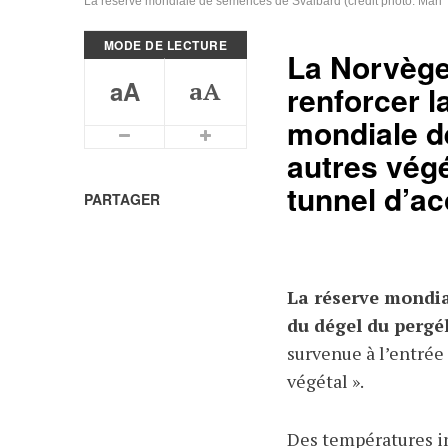
La réserve mondiale de semences de Svalbard (crédit photo: Mari 
MODE DE LECTURE
La Norvège
aA
aA
renforcer l
mondiale d
Plus petits caractères
Plus grands caractères
autres végé
tunnel d’ac
PARTAGER
La réserve mondia
du dégel du pergél
survenue à l’entrée 
végétal ».
Des températures i