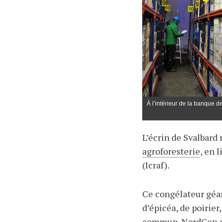
À l’intérieur de la banque d
L’écrin de Svalbard 
agroforesterie
, en 
(Icraf).
Ce congélateur géan
d’épicéa, de poirier
commun. NordGen d