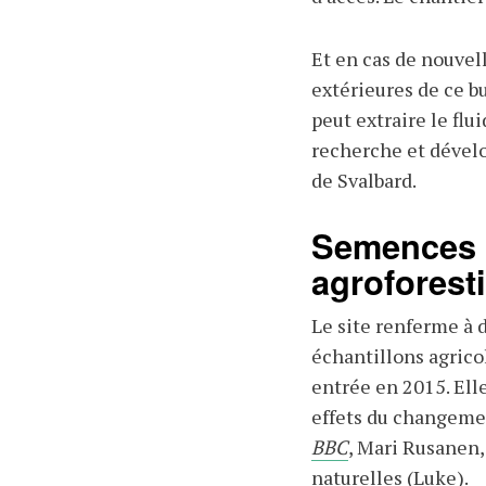
Et en cas de nouvell
extérieures de ce 
peut extraire le flu
recherche et dévelo
de Svalbard.
Semences a
agroforest
Le site renferme à d
échantillons agricol
entrée en 2015. Ell
effets du changemen
BBC
, Mari Rusanen,
naturelles (Luke).