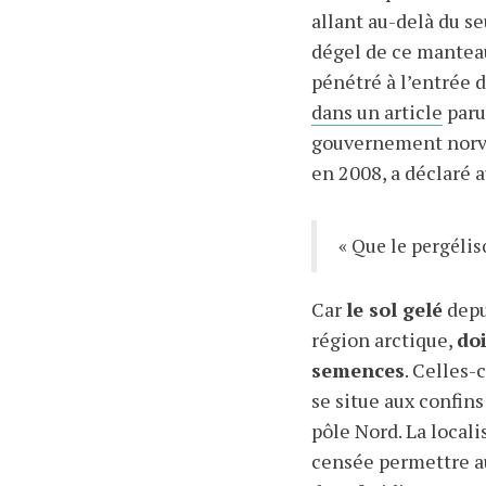
allant au-delà du s
dégel de ce manteau
pénétré à l’entrée d
dans un article
paru
gouvernement norvég
en 2008, a déclaré a
« Que le pergéliso
Car
le sol gelé
depui
région arctique,
doi
semences
. Celles-
se situe aux confins
pôle Nord. La local
censée permettre au