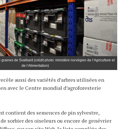
e graines de Svalbard (crédit photo: ministère norvégien de l’Agriculture et
de l’Alimentation)
recèle aussi des variétés d’arbres utilisées en
lien avec le Centre mondial d’agroforesterie
t contient des semences de pin sylvestre,
, de sorbier des oiseleurs ou encore de genévrier
iffuse,
sur son site Web
, la liste complète des