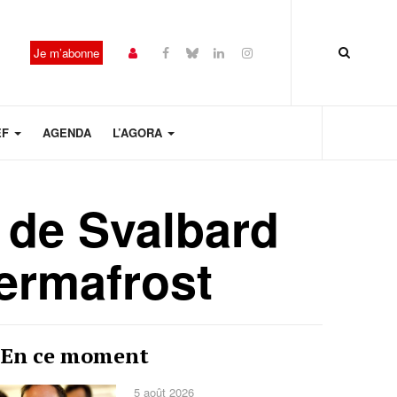
Je m’abonne
EF
AGENDA
L’AGORA
 de Svalbard
permafrost
Année
Mois
Mois
Année
En ce moment
précédente
précédent
suivant
suivante
5 août 2026