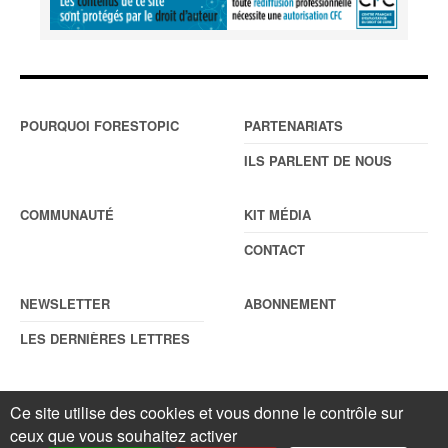
POURQUOI FORESTOPIC
PARTENARIATS
ILS PARLENT DE NOUS
COMMUNAUTÉ
KIT MÉDIA
CONTACT
NEWSLETTER
ABONNEMENT
LES DERNIÈRES LETTRES
Ce site utilise des cookies et vous donne le contrôle sur
© Forestopic
Mentions légales
. Reproduction interdite sans autorisation
ceux que vous souhaitez activer
écrite préalable.
Gestionnaire de cookies
.