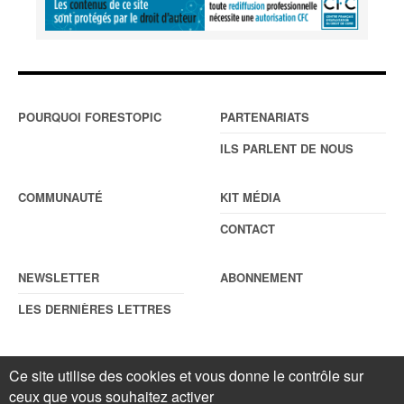
POURQUOI FORESTOPIC
PARTENARIATS
ILS PARLENT DE NOUS
COMMUNAUTÉ
KIT MÉDIA
CONTACT
NEWSLETTER
ABONNEMENT
LES DERNIÈRES LETTRES
Ce site utilise des cookies et vous donne le contrôle sur
© Forestopic
Mentions légales
. Reproduction interdite sans autorisation
ceux que vous souhaitez activer
écrite préalable.
Gestionnaire de cookies
.