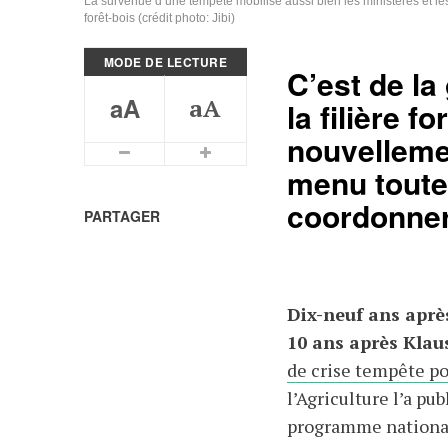
La survenue d’une tempête mobilise aussi bien les ministères et les se
forêt-bois (crédit photo: Jibi)
MODE DE LECTURE
C’est de la
aA
aA
la filière f
nouvellemen
Plus petits caractères
Plus grands caractères
menu toutes
coordonner
PARTAGER
Dix-neuf ans aprè
10 ans après Klau
de crise tempête pou
l’Agriculture l’a p
programme national 