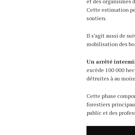
et des organismes d
Cette estimation pe
soutien.
Il s’agit aussi de su
mobilisation des boi
Un arrêté intermin
excède 100 000 hect
détruites à au moin
Cette phase compor
forestiers principau
public et des profes