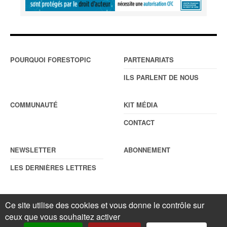
POURQUOI FORESTOPIC
PARTENARIATS
ILS PARLENT DE NOUS
COMMUNAUTÉ
KIT MÉDIA
CONTACT
NEWSLETTER
ABONNEMENT
LES DERNIÈRES LETTRES
Ce site utilise des cookies et vous donne le contrôle sur
© Forestopic
Mentions légales
. Reproduction interdite sans autorisation
ceux que vous souhaitez activer
écrite préalable.
Gestionnaire de cookies
.