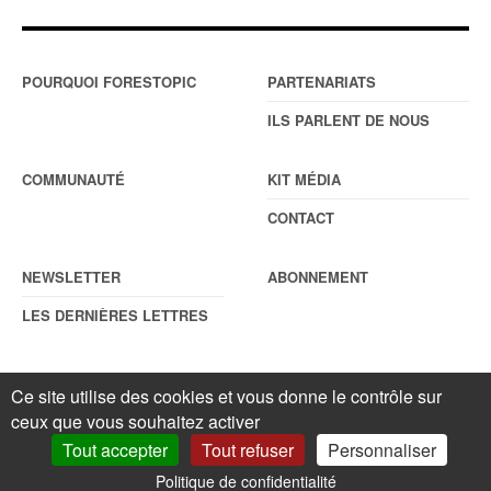
POURQUOI FORESTOPIC
PARTENARIATS
ILS PARLENT DE NOUS
COMMUNAUTÉ
KIT MÉDIA
CONTACT
NEWSLETTER
ABONNEMENT
LES DERNIÈRES LETTRES
Ce site utilise des cookies et vous donne le contrôle sur
© Forestopic
Mentions légales
. Reproduction interdite sans autorisation
écrite préalable.
Gestionnaire de cookies
.
ceux que vous souhaitez activer
Tout accepter
Tout refuser
Personnaliser
Politique de confidentialité