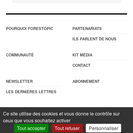
POURQUOI FORESTOPIC
PARTENARIATS
ILS PARLENT DE NOUS
COMMUNAUTÉ
KIT MÉDIA
CONTACT
NEWSLETTER
ABONNEMENT
LES DERNIÈRES LETTRES
Ce site utilise des cookies et vous donne le contrôle sur
© Forestopic
Mentions légales
. Reproduction interdite sans autorisation
ceux que vous souhaitez activer
écrite préalable.
Gestionnaire de cookies
.
Tout accepter
Tout refuser
Personnaliser