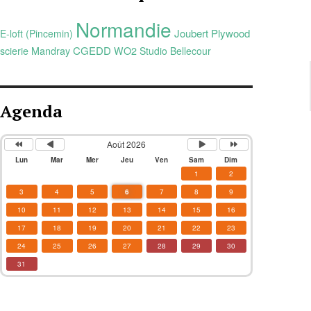
Normandie
Joubert Plywood
E-loft (Pincemin)
CGEDD
scierie Mandray
WO2
Studio Bellecour
Agenda
Août 2026
Lun
Mar
Mer
Jeu
Ven
Sam
Dim
1
2
3
4
5
6
7
8
9
10
11
12
13
14
15
16
17
18
19
20
21
22
23
24
25
26
27
28
29
30
31