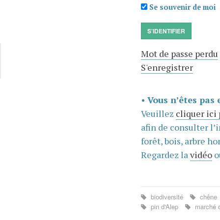
Se souvenir de moi
S'IDENTIFIER
Mot de passe perdu
S'enregistrer
•
Vous n’êtes pas 
Veuillez
cliquer ici
afin de consulter l’
forêt, bois, arbre hor
Regardez la
vidéo
o
biodiversité
chêne
pin d'Alep
marché d