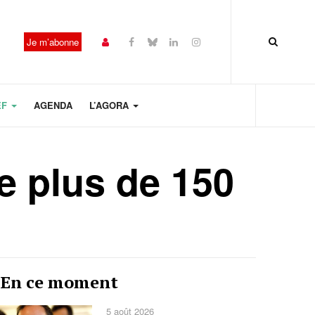
Je m’abonne
EF
AGENDA
L’AGORA
e plus de 150
Année
Mois
Mois
Année
En ce moment
précédente
précédent
suivant
suivante
5 août 2026