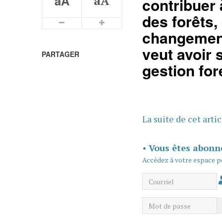
aA
aA
contribuer à
des forêts,
Plus petits caractères
Plus grands caractères
changement 
veut avoir 
PARTAGER
gestion for
La suite de cet arti
•
Vous êtes abonn
Accédez à votre espace p
Courriel
Mot de passe