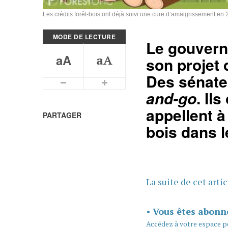
Les crédits forêt-bois ont déjà suivi une cure d’amaigrissement en 20
MODE DE LECTURE
Le gouvern
aA
aA
son projet 
Des sénate
Plus petits caractères
Plus grands caractères
and-go
. Il
appellent à 
PARTAGER
bois dans l
La suite de cet arti
•
Vous êtes abonn
Accédez à votre espace p