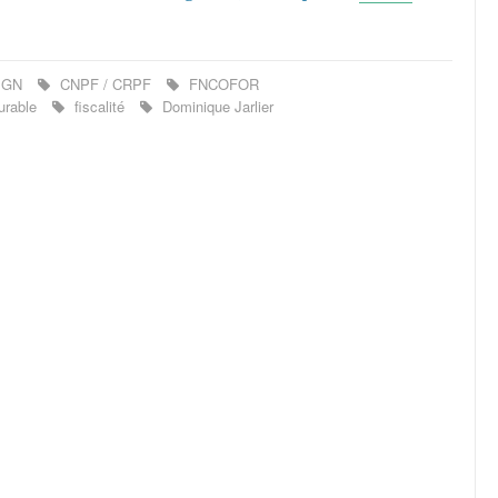
IGN
CNPF / CRPF
FNCOFOR
urable
fiscalité
Dominique Jarlier