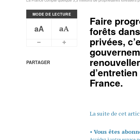
La France compte quelque 3,3 millions de propriétaires forestiers p
MODE DE LECTURE
Faire progr
aA
aA
forêts dans
privées, c’
Plus petits caractères
Plus grands caractères
gouverneme
renouvellem
PARTAGER
d’entretien
France.
La suite de cet arti
•
Vous êtes abonn
Accédez à votre espace p