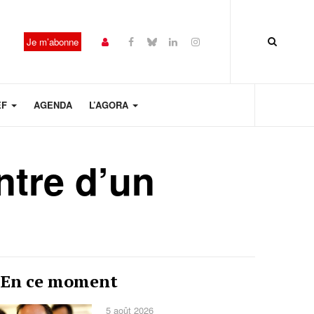
Je m’abonne
EF
AGENDA
L’AGORA
ntre d’un
t
Année
Mois
Mois
Année
En ce moment
précédente
précédent
suivant
suivante
5 août 2026