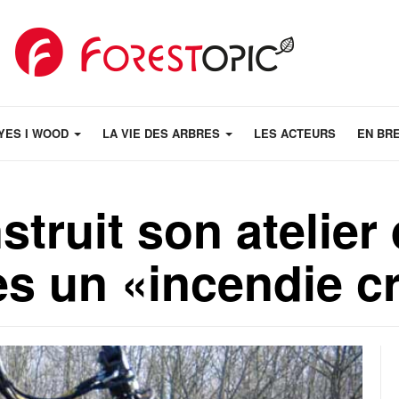
YES I WOOD
LA VIE DES ARBRES
LES ACTEURS
EN BR
truit son atelier 
ès un «incendie c