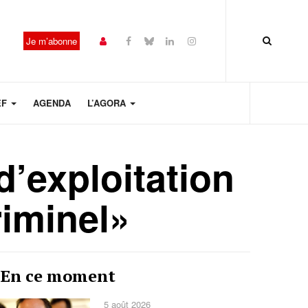
Je m’abonne
EF
AGENDA
L’AGORA
d’exploitation
riminel»
Année
Mois
Mois
Année
En ce moment
précédente
précédent
suivant
suivante
5 août 2026