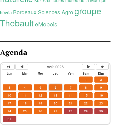
Koz Architectes
musée de la Musique
groupe
Bordeaux Sciences Agro
hévéa
Thebault
eMobois
Agenda
Août 2026
Lun
Mar
Mer
Jeu
Ven
Sam
Dim
1
2
3
4
5
6
7
8
9
10
11
12
13
14
15
16
17
18
19
20
21
22
23
24
25
26
27
28
29
30
31