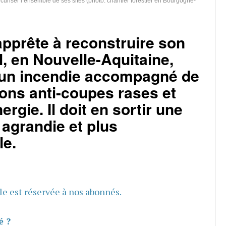
uriser l’ensemble de ses sites (photo: chantier forestier en Bourgogne-
pprête à reconstruire son
l, en Nouvelle-Aquitaine,
r un incendie accompagné de
ons anti-coupes rases et
ergie. Il doit en sortir une
n agrandie et plus
le.
cle est réservée à nos abonnés.
é ?