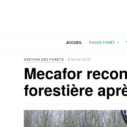
Panneau de gestion des cookies
ACCUEIL
FOCUS FORÊT
8 février 2019
GESTION DES FORÊTS
Mecafor recons
forestière apr