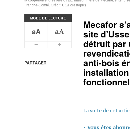
la coopérative forestière CFBL, maison mère de Mecafor, entend séc
Franche-Comté. Crédit: CC/Forestopic)
MODE DE LECTURE
Mecafor s’a
aA
aA
site d’Usse
détruit pa
Plus petits caractères
Plus grands caractères
revendicati
anti-bois én
PARTAGER
installatio
fonctionnel
La suite de cet arti
•
Vous êtes abonn