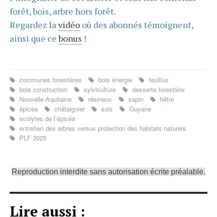
forêt, bois, arbre hors forêt.
Regardez la
vidéo
où des abonnés témoignent,
ainsi que ce
bonus
!
communes forestières
bois énergie
feuillus
bois construction
sylviculture
desserte forestière
Nouvelle-Aquitaine
résineux
sapin
hêtre
épicéa
châtaignier
sols
Guyane
scolytes de l’épicéa
entretien des arbres versus protection des habitats naturels
PLF 2025
Reproduction interdite sans autorisation écrite préalable.
Lire aussi :