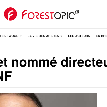
YES I WOOD
LA VIE DES ARBRES
LES ACTEURS
EN BR
et nommé directe
NF