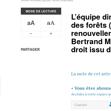
Olivier Rousset (photo: droits réservés)
MODE DE LECTURE
L’équipe di
aA
aA
des forêts 
renouvellem
Plus petits caractères
Plus grands caractères
Bertrand M
droit issu 
PARTAGER
La suite de cet arti
•
Vous êtes abonn
Accédez à votre espace p
Courriel