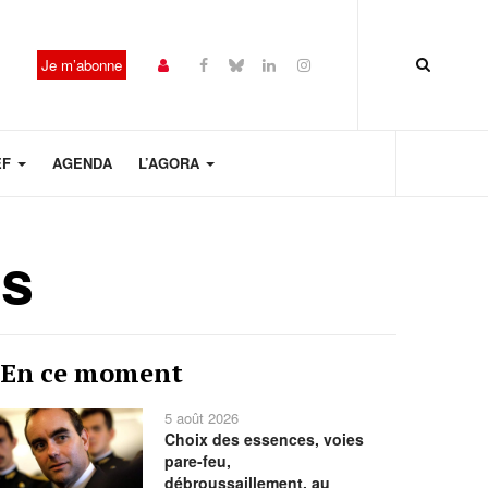
Je m’abonne
EF
AGENDA
L’AGORA
us
Année
Mois
Mois
Année
En ce moment
précédente
précédent
suivant
suivante
5 août 2026
Choix des essences, voies
pare-feu,
débroussaillement, au