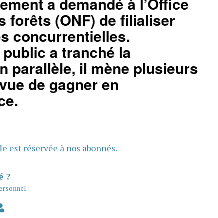
ement a demandé à l’Office
 forêts (ONF) de filialiser
és concurrentielles.
 public a tranché la
n parallèle, il mène plusieurs
 vue de gagner en
ce.
cle est réservée à nos abonnés.
é ?
ersonnel :