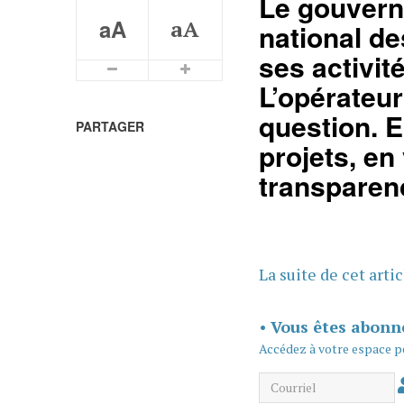
Le gouvern
aA
aA
national des
ses activit
Plus petits caractères
Plus grands caractères
L’opérateur
question. E
PARTAGER
projets, en
transparen
La suite de cet arti
•
Vous êtes abonn
Accédez à votre espace p
Courriel