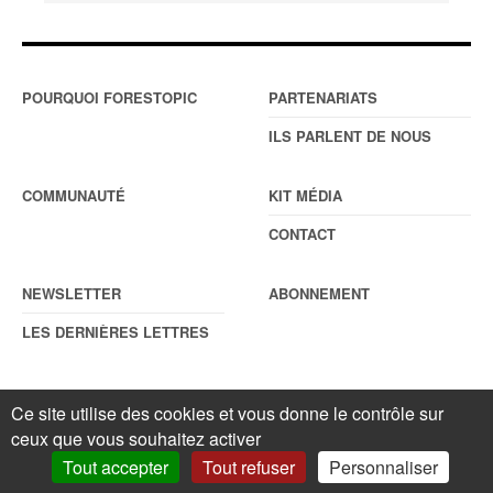
POURQUOI FORESTOPIC
PARTENARIATS
ILS PARLENT DE NOUS
COMMUNAUTÉ
KIT MÉDIA
CONTACT
NEWSLETTER
ABONNEMENT
LES DERNIÈRES LETTRES
Ce site utilise des cookies et vous donne le contrôle sur
© Forestopic
Mentions légales
. Reproduction interdite sans autorisation
ceux que vous souhaitez activer
écrite préalable.
Gestionnaire de cookies
.
Tout accepter
Tout refuser
Personnaliser