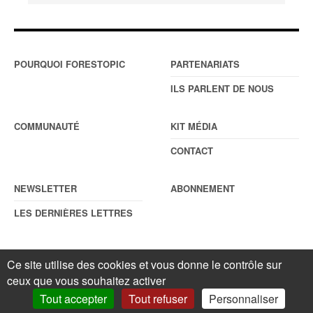
POURQUOI FORESTOPIC
PARTENARIATS
ILS PARLENT DE NOUS
COMMUNAUTÉ
KIT MÉDIA
CONTACT
NEWSLETTER
ABONNEMENT
LES DERNIÈRES LETTRES
Ce site utilise des cookies et vous donne le contrôle sur
© Forestopic
Mentions légales
. Reproduction interdite sans autorisation
ceux que vous souhaitez activer
écrite préalable.
Gestionnaire de cookies
.
Tout accepter
Tout refuser
Personnaliser