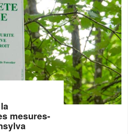
 la
des mesures-
nsylva