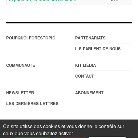
POURQUOI FORESTOPIC
PARTENARIATS
ILS PARLENT DE NOUS
COMMUNAUTÉ
KIT MÉDIA
CONTACT
NEWSLETTER
ABONNEMENT
LES DERNIÈRES LETTRES
Ce site utilise des cookies et vous donne le contrôle sur
© Forestopic
Mentions légales
. Reproduction interdite sans autorisation
ceux que vous souhaitez activer
écrite préalable.
Gestionnaire de cookies
.