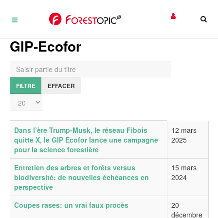
Panneau de gestion des cookies
GIP-Ecofor
Saisir partie du titre
FILTRE
EFFACER
Affichage #
Titre
Date de publication
Dans l’ère Trump-Musk, le réseau Fibois
12 mars
quitte X, le GIP Ecofor lance une campagne
2025
pour la science forestière
Entretien des arbres et forêts versus
15 mars
biodiversité: de nouvelles échéances en
2024
perspective
Coupes rases: un vrai faux procès
20
décembre