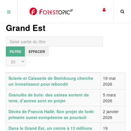
Panneau de gestion des cookies
Grand Est
Saisir partie du titre
FILTRE
EFFACER
Affichage #
Titre
Date de publication
Scierie et Caisserie de Steinbourg cherche
19 mai
un investisseur pour rebondir
2026
Granulés de bois: des usines sortent de
5 mars
terre, d’autres sont en projet
2026
Décès de Francis Hallé. Son projet de forêt
2 janvier
primaire ouest-européenne se poursuit
2026
Dans le Grand Est, un centre à 13 millions
19