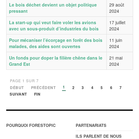
Le bois déchet devient un objet politique
29 août
pressant
2024
La start-up qui veut faire voler les avions
17 juillet
avec un sous-produit d’industries du bois
2024
Pour mécaniser l’écorçage en forêt des bois
11 juin
malades, des aides sont ouvertes
2024
Un fonds pour doper la filière chêne dans le
21 mai
Grand Est
2024
PAGE 1 SUR 7
1
DÉBUT
PRÉCÉDENT
2
3
4
5
6
7
SUIVANT
FIN
POURQUOI FORESTOPIC
PARTENARIATS
ILS PARLENT DE NOUS