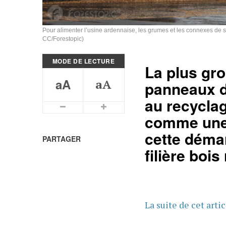
Pour alimenter l’usine ardennaise, les grumes et les connexes de sc
CC/Forestopic)
MODE DE LECTURE
La plus gro
aA
aA
panneaux d
au recyclag
Plus petits caractères
Plus grands caractères
comme une i
cette démar
PARTAGER
filière bois
La suite de cet arti