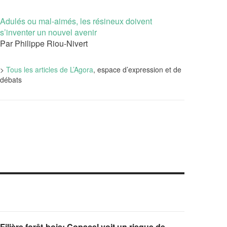
Adulés ou mal-aimés, les résineux doivent
s’inventer un nouvel avenir
Par Philippe Riou-Nivert
>
Tous les articles de L’Agora
, espace d’expression et de
débats
Filière forêt-bois: Copacel voit un risque de