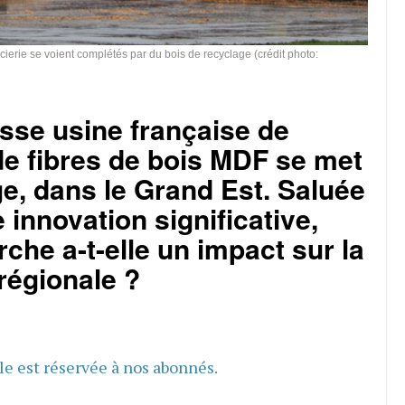
ierie se voient complétés par du bois de recyclage (crédit photo:
sse usine française de
e fibres de bois MDF se met
e, dans le Grand Est. Saluée
nnovation significative,
che a-t-elle un impact sur la
 régionale ?
cle est réservée à nos abonnés.