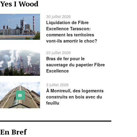
Yes I Wood
précédente
précédent
suivant
suivante
30 juillet 2026
Liquidation de Fibre
Excellence Tarascon:
comment les territoires
vont-ils amortir le choc?
23 juillet 2026
Bras de fer pour le
sauvetage du papetier Fibre
Excellence
3 juillet 2026
À Montreuil, des logements
construits en bois avec du
feuillu
En Bref