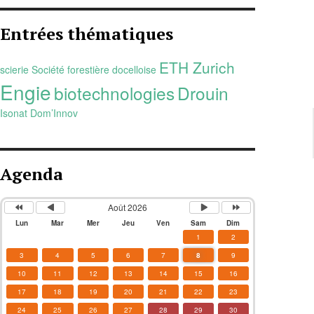
Entrées thématiques
ETH Zurich
scierie Société forestière docelloise
Engie
biotechnologies
Drouin
Isonat
Dom’Innov
Agenda
Août 2026
Lun
Mar
Mer
Jeu
Ven
Sam
Dim
1
2
3
4
5
6
7
8
9
10
11
12
13
14
15
16
17
18
19
20
21
22
23
24
25
26
27
28
29
30