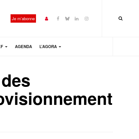
Je m’abonne
EF
AGENDA
L’AGORA
 des
rovisionnement
Année
Mois
Mois
Année