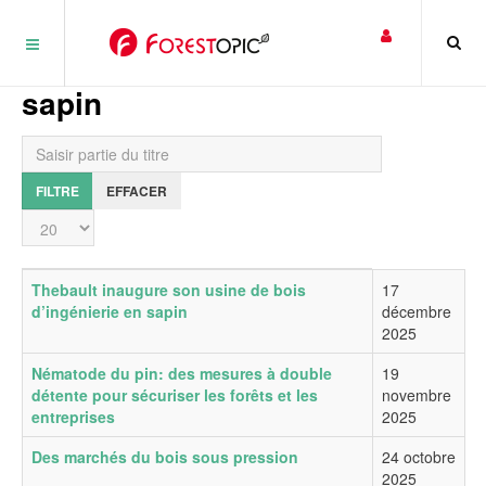
Panneau de gestion des cookies
sapin
Saisir partie du titre
FILTRE
EFFACER
Affichage #
Titre
Date de publication
Thebault inaugure son usine de bois
17
d’ingénierie en sapin
décembre
2025
Nématode du pin: des mesures à double
19
détente pour sécuriser les forêts et les
novembre
entreprises
2025
Des marchés du bois sous pression
24 octobre
2025